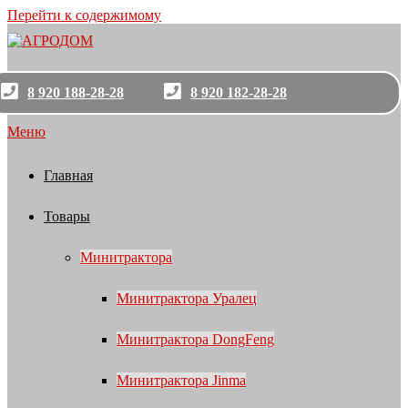
Перейти к содержимому
8 920 188-28-28
8 920 182-28-28
Меню
Главная
Товары
Минитрактора
Минитрактора Уралец
Минитрактора DongFeng
Минитрактора Jinma