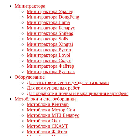
Минитрактора
Минитрактора Уралец
Минитрактора DongFeng
Минитрактора Jinma
Минитрактора Беларус
Минитрактора Shifeng
Минитрактора Solis
Минитрактора Xingtai
Минитрактора Русич
Минитрактора Lovol
Минитрактора Скаут
Минитрактора Файтер
Минитрактора Рустрак
Оборудование
Для заготовки сена и ухода за газонами
Для коммунальных работ
Для обработки почвы и выращивания картофеля
Мотоблоки и снегоуборщики
Мотоблоки Кентавр
Мотоблоки Мотор Сич
Мотоблоки МТЗ-Беларус
Мотоблоки Ока
Мотоблоки СКАУТ
Мотоблоки Файтер