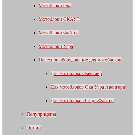
Мотоблоки Ока
Мотоблоки СКАУТ
Мотоблоки Файтер
Мотоблоки Угра
Навесное оборудование для мотоблоков
Для мотоблоков Кентавр
Для мотоблоков Ока Угра Авангард
Для мотоблоков Скаут/Файтер
Полуприцепы
Опции