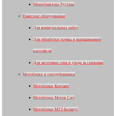
Минитрактора Рустрак
Навесное оборудование
Для коммунальных работ
Для обработки почвы и выращивания
картофеля
Для заготовки сена и ухода за газонами
Мотоблоки и снегоуборщики
Мотоблоки Кентавр
Мотоблоки Мотор Сич
Мотоблоки МТЗ-Беларус