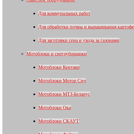
Для коммунальных работ
Для обработки почвы и выращивания картофе
Для заготовки сена и ухода за газонами
Мотоблоки и снегоуборщики
Мотоблоки Кентавр
Мотоблоки Мотор Сич
Мотоблоки МТЗ-Беларус
Мотоблоки Ока
Мотоблоки СКАУТ