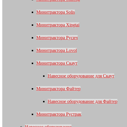
Минитрактора Solis
Минитрактора Xingtai
Минитрактора Русич
Минитрактора Lovol
Минитрактора Скаут
Навесное оборудование для Скаут
Минитрактора Файтер
Навесное оборудование для Файтер
Минитрактора Рустрак
Навесное оборудование