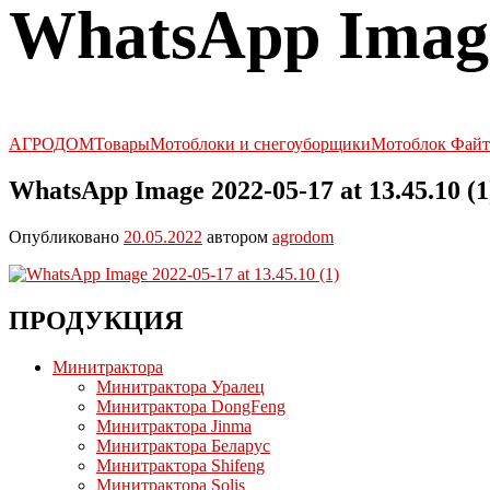
WhatsApp Image 
АГРОДОМ
Товары
Мотоблоки и снегоуборщики
Мотоблок Файте
WhatsApp Image 2022-05-17 at 13.45.10 (1
Опубликовано
20.05.2022
автором
agrodom
ПРОДУКЦИЯ
Минитрактора
Минитрактора Уралец
Минитрактора DongFeng
Минитрактора Jinma
Минитрактора Беларус
Минитрактора Shifeng
Минитрактора Solis