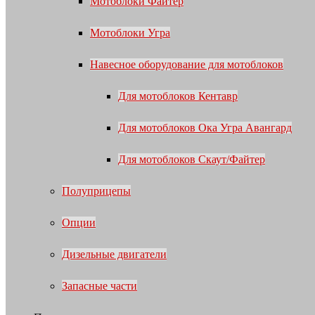
Мотоблоки Файтер
Мотоблоки Угра
Навесное оборудование для мотоблоков
Для мотоблоков Кентавр
Для мотоблоков Ока Угра Авангард
Для мотоблоков Скаут/Файтер
Полуприцепы
Опции
Дизельные двигатели
Запасные части