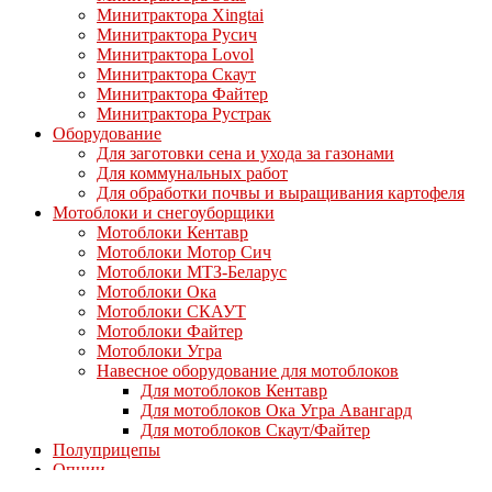
Минитрактора Xingtai
Минитрактора Русич
Минитрактора Lovol
Минитрактора Скаут
Минитрактора Файтер
Минитрактора Рустрак
Оборудование
Для заготовки сена и ухода за газонами
Для коммунальных работ
Для обработки почвы и выращивания картофеля
Мотоблоки и снегоуборщики
Мотоблоки Кентавр
Мотоблоки Мотор Сич
Мотоблоки МТЗ-Беларус
Мотоблоки Ока
Мотоблоки СКАУТ
Мотоблоки Файтер
Мотоблоки Угра
Навесное оборудование для мотоблоков
Для мотоблоков Кентавр
Для мотоблоков Ока Угра Авангард
Для мотоблоков Скаут/Файтер
Полуприцепы
Опции
Дизельные двигатели