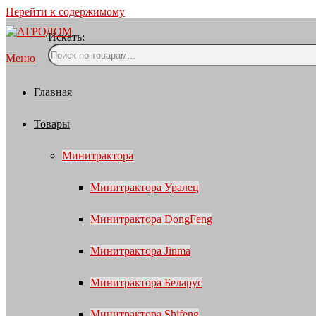
Перейти к содержимому
Искать:
Меню
Главная
Товары
Минитрактора
Минитрактора Уралец
Минитрактора DongFeng
Минитрактора Jinma
Минитрактора Беларус
Минитрактора Shifeng