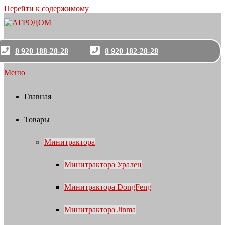
Перейти к содержимому
8 920 188-28-28
8 920 182-28-28
Меню
Главная
Товары
Минитрактора
Минитрактора Уралец
Минитрактора DongFeng
Минитрактора Jinma