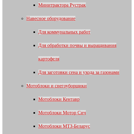
Минитрактора Рустрак
Навесное оборудование
Для коммунальных работ
Для обработки почвы и выращивания
картофеля
Для заготовки сена и ухода за газонами
Мотоблоки и снегоуборщики
Мотоблоки Кентавр
Мотоблоки Мотор Сич
Мотоблоки МТЗ-Беларус