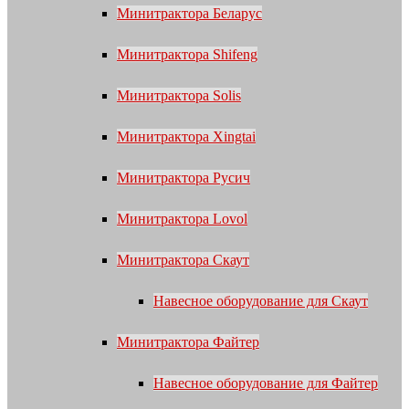
Минитрактора Беларус
Минитрактора Shifeng
Минитрактора Solis
Минитрактора Xingtai
Минитрактора Русич
Минитрактора Lovol
Минитрактора Скаут
Навесное оборудование для Скаут
Минитрактора Файтер
Навесное оборудование для Файтер