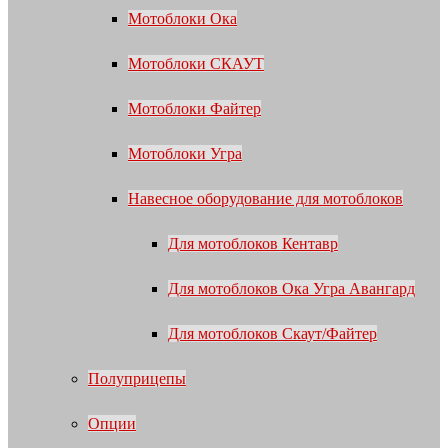
Мотоблоки Ока
Мотоблоки СКАУТ
Мотоблоки Файтер
Мотоблоки Угра
Навесное оборудование для мотоблоков
Для мотоблоков Кентавр
Для мотоблоков Ока Угра Авангард
Для мотоблоков Скаут/Файтер
Полуприцепы
Опции